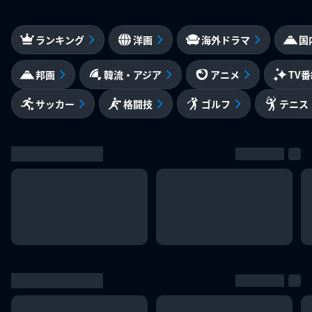
ランキング
洋画
海外ドラマ
国
邦画
韓流・アジア
アニメ
TV
サッカー
格闘技
ゴルフ
テニス