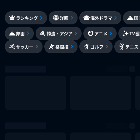
ランキング
洋画
海外ドラマ
国
邦画
韓流・アジア
アニメ
TV
サッカー
格闘技
ゴルフ
テニス