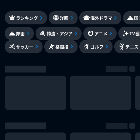
ランキング
洋画
海外ドラマ
国
邦画
韓流・アジア
アニメ
TV
サッカー
格闘技
ゴルフ
テニス