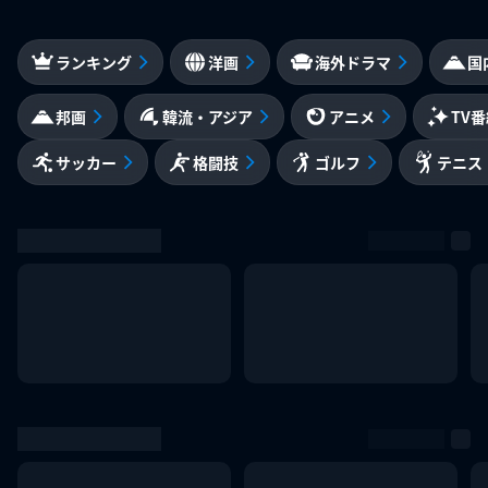
ランキング
洋画
海外ドラマ
国
邦画
韓流・アジア
アニメ
TV
サッカー
格闘技
ゴルフ
テニス