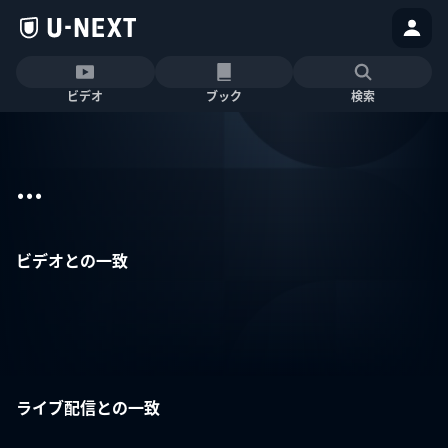
ビデオ
ブック
検索
...
ビデオとの一致
ライブ配信との一致