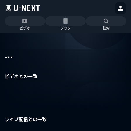
ビデオ
ブック
検索
...
ビデオとの一致
ライブ配信との一致