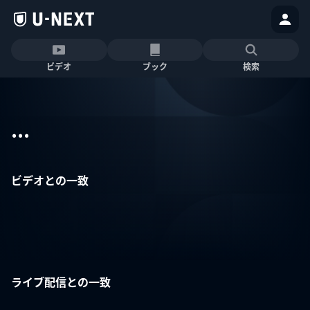
ビデオ
ブック
検索
...
ビデオとの一致
ライブ配信との一致