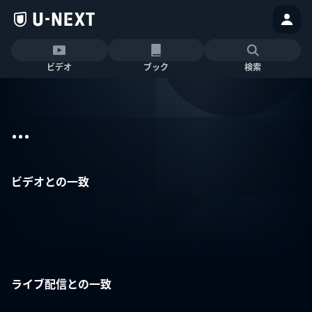
ビデオ
ブック
検索
...
ビデオとの一致
ライブ配信との一致