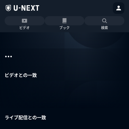
ビデオ
ブック
検索
...
ビデオとの一致
ライブ配信との一致