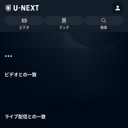
ビデオ
ブック
検索
...
ビデオとの一致
ライブ配信との一致