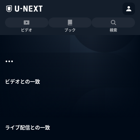
ビデオ
ブック
検索
...
ビデオとの一致
ライブ配信との一致