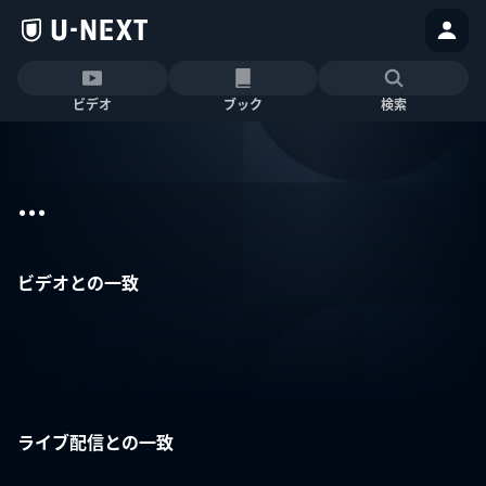
ビデオ
ブック
検索
...
ビデオとの一致
ライブ配信との一致