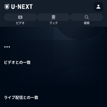
ビデオ
ブック
検索
...
ビデオとの一致
ライブ配信との一致