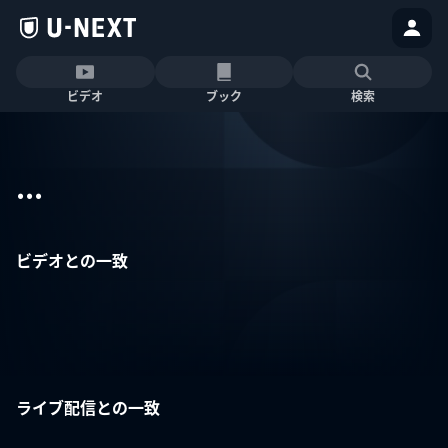
ビデオ
ブック
検索
...
ビデオとの一致
ライブ配信との一致