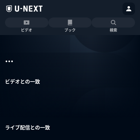
ビデオ
ブック
検索
...
ビデオとの一致
ライブ配信との一致