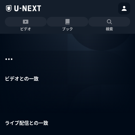
ビデオ
ブック
検索
...
ビデオとの一致
ライブ配信との一致