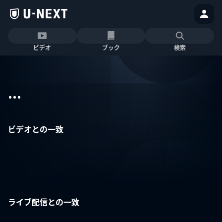
ビデオ
ブック
検索
...
ビデオとの一致
ライブ配信との一致