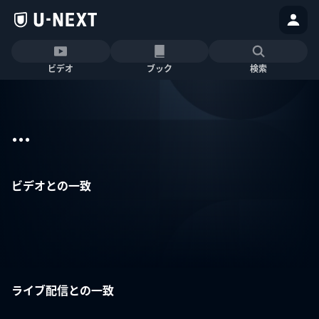
ビデオ
ブック
検索
...
ビデオとの一致
ライブ配信との一致