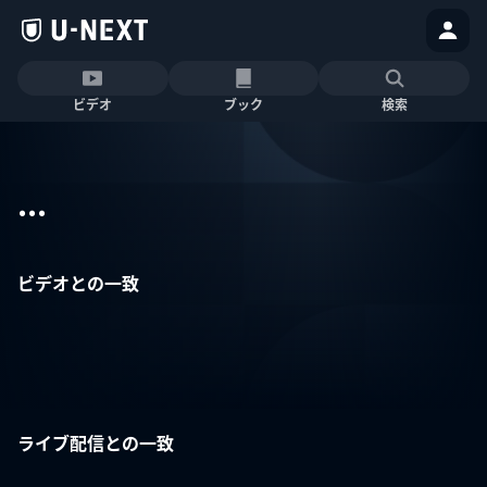
ビデオ
ブック
検索
...
ビデオとの一致
ライブ配信との一致