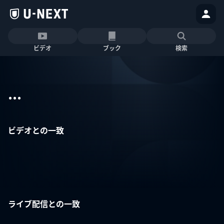
ビデオ
ブック
検索
...
ビデオとの一致
ライブ配信との一致