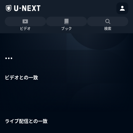
ビデオ
ブック
検索
...
ビデオとの一致
ライブ配信との一致