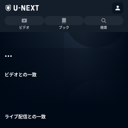
ビデオ
ブック
検索
...
ビデオとの一致
ライブ配信との一致