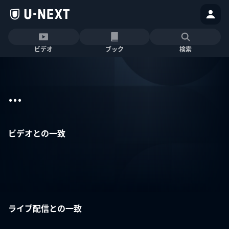
ビデオ
ブック
検索
...
ビデオとの一致
ライブ配信との一致