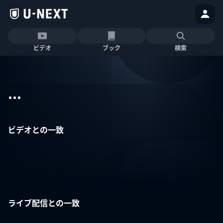
ビデオ
ブック
検索
...
ビデオとの一致
ライブ配信との一致