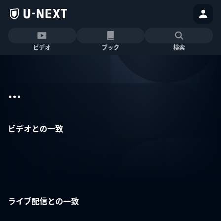
ビデオ
ブック
検索
...
ビデオとの一致
ライブ配信との一致