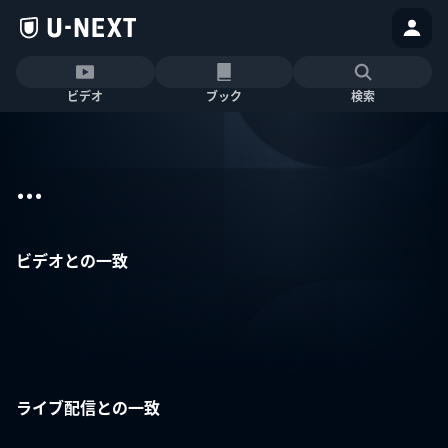
ビデオ
ブック
検索
...
ビデオとの一致
ライブ配信との一致