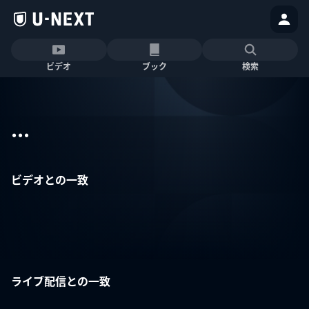
ビデオ
ブック
検索
...
ビデオとの一致
ライブ配信との一致