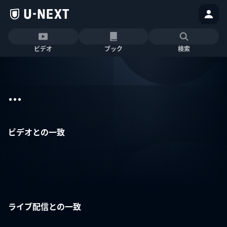
ビデオ
ブック
検索
...
ビデオとの一致
ライブ配信との一致