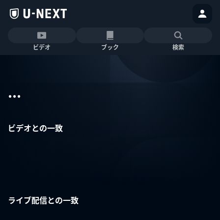
ビデオ
ブック
検索
...
ビデオとの一致
ライブ配信との一致