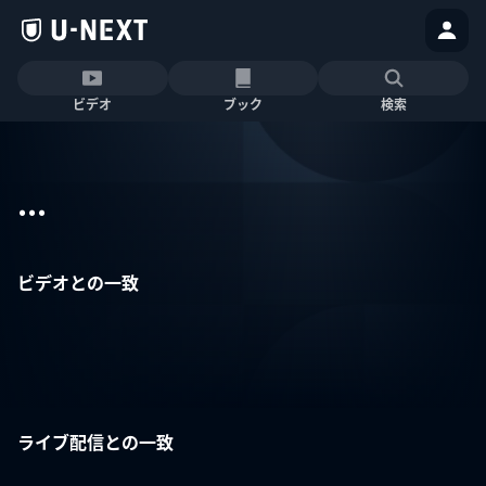
ビデオ
ブック
検索
...
ビデオとの一致
ライブ配信との一致