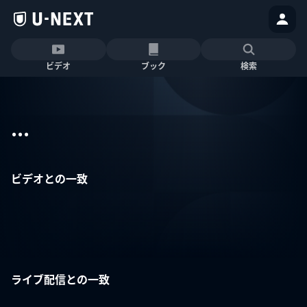
ビデオ
ブック
検索
...
ビデオとの一致
ライブ配信との一致