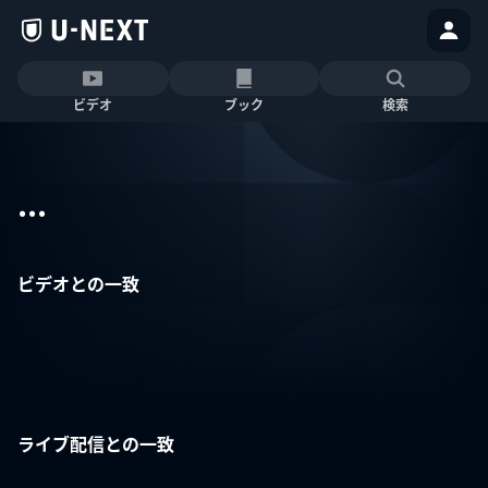
ビデオ
ブック
検索
...
ビデオとの一致
ライブ配信との一致