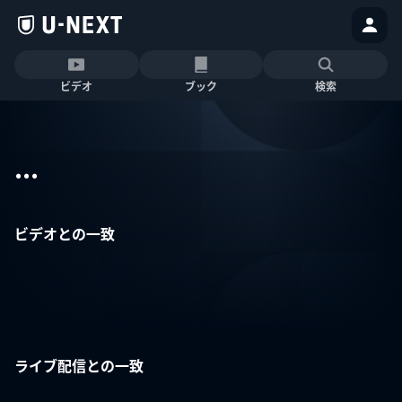
ビデオ
ブック
検索
...
ビデオとの一致
ライブ配信との一致