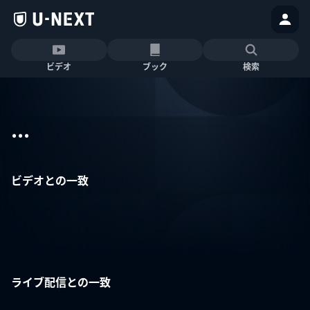
ビデオ
ブック
検索
...
ビデオとの一致
ライブ配信との一致