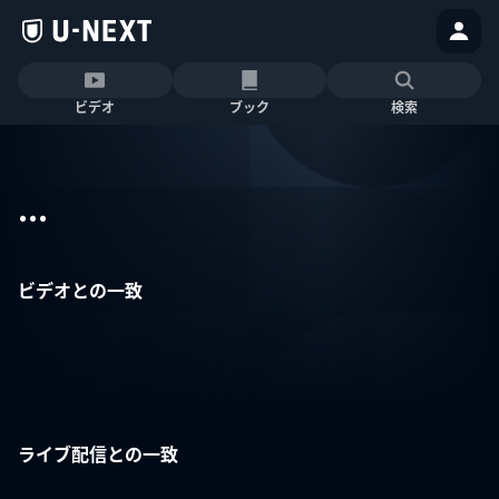
ビデオ
ブック
検索
...
ビデオとの一致
ライブ配信との一致