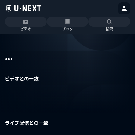
ビデオ
ブック
検索
...
ビデオとの一致
ライブ配信との一致