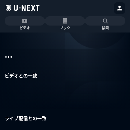
ビデオ
ブック
検索
...
ビデオとの一致
ライブ配信との一致