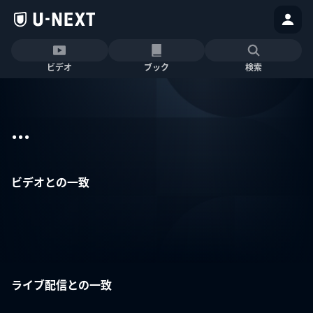
ビデオ
ブック
検索
...
ビデオとの一致
ライブ配信との一致