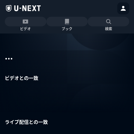
ビデオ
ブック
検索
...
ビデオとの一致
ライブ配信との一致