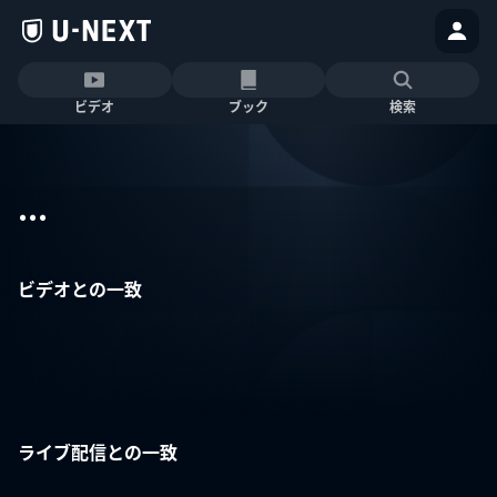
ビデオ
ブック
検索
...
ビデオとの一致
ライブ配信との一致