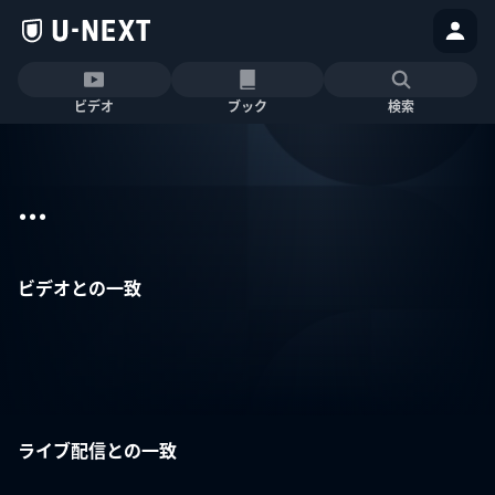
ビデオ
ブック
検索
...
ビデオとの一致
ライブ配信との一致