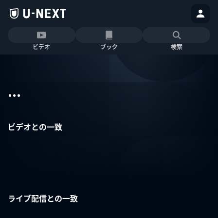
ビデオ
ブック
検索
...
ビデオとの一致
ライブ配信との一致