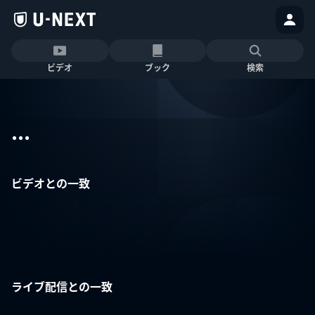
ビデオ
ブック
検索
...
ビデオとの一致
ライブ配信との一致