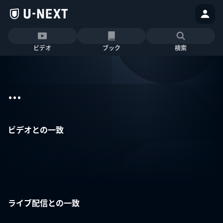
ビデオ
ブック
検索
...
ビデオとの一致
ライブ配信との一致