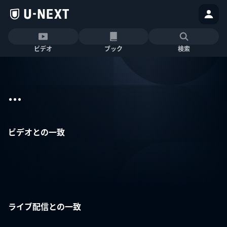
ビデオ
ブック
検索
...
ビデオとの一致
ライブ配信との一致