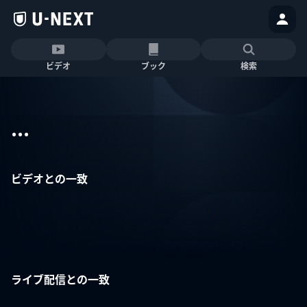
ビデオ
ブック
検索
...
ビデオとの一致
ライブ配信との一致