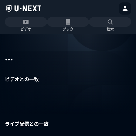
ビデオ
ブック
検索
...
ビデオとの一致
ライブ配信との一致