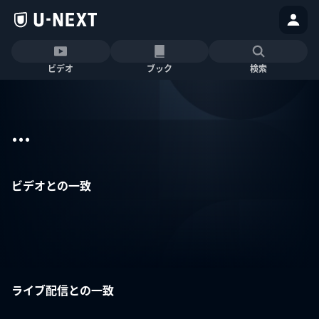
ビデオ
ブック
検索
...
ビデオとの一致
ライブ配信との一致