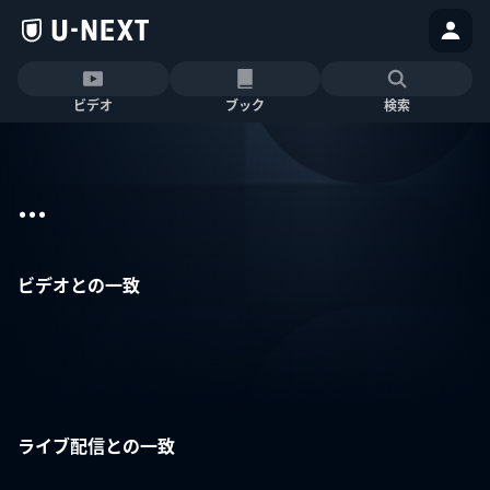
ビデオ
ブック
検索
...
ビデオとの一致
ライブ配信との一致