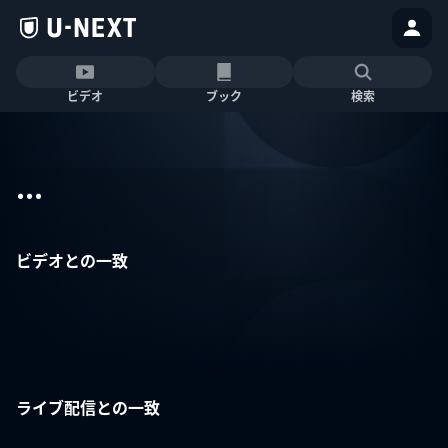
ビデオ
ブック
検索
...
ビデオとの一致
ライブ配信との一致